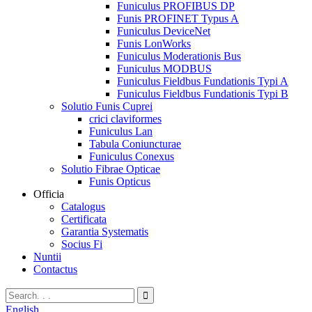
Funiculus PROFIBUS DP
Funis PROFINET Typus A
Funiculus DeviceNet
Funis LonWorks
Funiculus Moderationis Bus
Funiculus MODBUS
Funiculus Fieldbus Fundationis Typi A
Funiculus Fieldbus Fundationis Typi B
Solutio Funis Cuprei
crici claviformes
Funiculus Lan
Tabula Coniuncturae
Funiculus Conexus
Solutio Fibrae Opticae
Funis Opticus
Officia
Catalogus
Certificata
Garantia Systematis
Socius Fi
Nuntii
Contactus
English