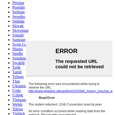
Persian
Punjabi
Serbian
Sesotho
Sinhala
Slovak
Slovenian
Somali
Samoan
Scots Gaelic
Shona
Sindhi
Sundanese
Swahili
Tajik
Tamil
Telugu
Thai
Ukrainian
Urdu
Uzbek
Vietnamese
Welsh
Xhosa
Yiddish