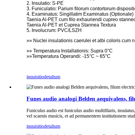
2. Insulatio: S-PE
3. Funiculatio: Parium filorum contortorum disposit
4. Examinatus: Singillatim Examinatus (Optionale)
Taenia Al-PET cum filo exhauriendi cupreo stanne
Taenia Al-PET et Cuprea Stannea Textura
5. Involucrum: PVC/LSZH
»» Nuclei insulationis caerulei et albi coloris cum 
»» Temperatura Installationis: Supra 0°C
»»Temperatura Operandi: -15°C ~ 65°C
inquisitio
detalium
Funes audio analogi Belden aequivalens, fi
Funiculus audio est funiculus audio multifilaris, insulatu
vel scaenis musicis, et ad permanentem institutionem stu
inquisitio
detalium