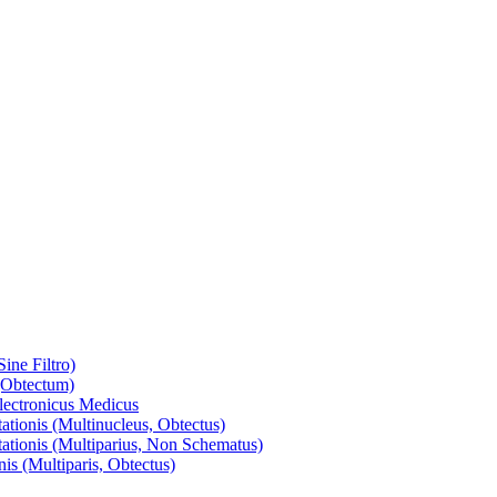
ine Filtro)
 (Obtectum)
Electronicus Medicus
ationis (Multinucleus, Obtectus)
tationis (Multiparius, Non Schematus)
is (Multiparis, Obtectus)