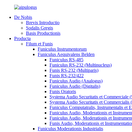
De Nobis
Brevis Introductio
Sodalis Gregis
Basis Productionis
Producta
Filum et Funis
Funiculus Instrumentorum
Funiculus Aequivalens Belden
Funiculus RS-485
Funiculus RS-232 (Multinucleus)
Funis RS-232 (Multiparis)
Funis RS-232/422
Funiculus Audio (Analogus)
Funiculus Audio (Digitalis)
Funis Oratoris
Systema Audio Securitatis et Commerciale (S
Systema Audio Securitatis et Commercialis
Funiculus Computatralis, Instrumentalis et 
Funiculus Audio, Moderationis et Instrument
Funiculus Audio, Moderationis et Instrumen
Funis Audio, Moderationis et Instrumentation
Funiculus Moderationis Industrialis