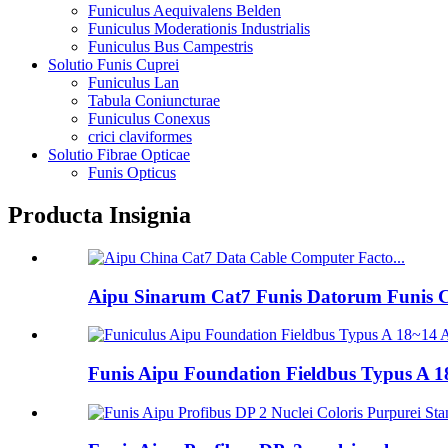
Funiculus Aequivalens Belden
Funiculus Moderationis Industrialis
Funiculus Bus Campestris
Solutio Funis Cuprei
Funiculus Lan
Tabula Coniuncturae
Funiculus Conexus
crici claviformes
Solutio Fibrae Opticae
Funis Opticus
Producta Insignia
Aipu Sinarum Cat7 Funis Datorum Funis Com
Funis Aipu Foundation Fieldbus Typus A 18