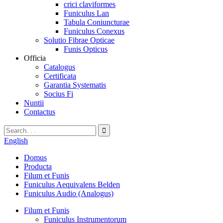
crici claviformes
Funiculus Lan
Tabula Coniuncturae
Funiculus Conexus
Solutio Fibrae Opticae
Funis Opticus
Officia
Catalogus
Certificata
Garantia Systematis
Socius Fi
Nuntii
Contactus
English
Domus
Producta
Filum et Funis
Funiculus Aequivalens Belden
Funiculus Audio (Analogus)
Filum et Funis
Funiculus Instrumentorum