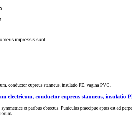
io
o
numeris impressis sunt.
lum electricum, conductor cupreus stanneus, insulatio 
s, symmetrice et paribus obtectus. Funiculus praecipue aptus est ad perpet
diorum.