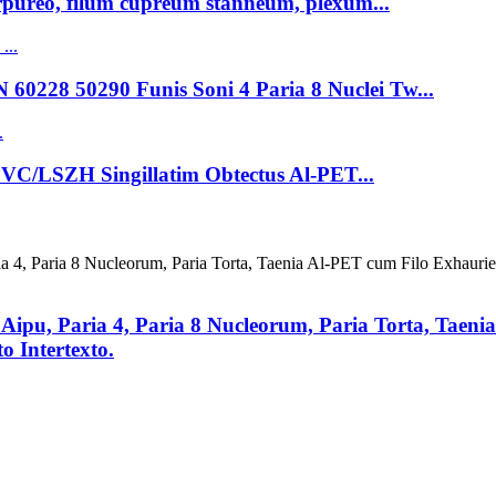
urpureo, filum cupreum stanneum, plexum...
60228 50290 Funis Soni 4 Paria 8 Nuclei Tw...
 PVC/LSZH Singillatim Obtectus Al-PET...
 Aipu, Paria 4, Paria 8 Nucleorum, Paria Torta, Taen
o Intertexto.