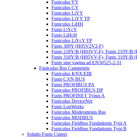
Funiculus YY
Funiculus CY
Funiculus LiYY
Funiculus LiYY TP
Funiculus LiHH
Funis LiYcY
Funis LiHcH
Funiculus LiYcY TP
Funis 309Y (H05V2V2-F)
Funis 218Y/B (H03VV-F), Funis 219Y/B
Funis 318Y/B (H05VV-F), Funis 319Y/B
Funis sine vagina ad EN50525-2-31
Funiculus Bus Campestris
Funiculus KNX/EIB
Funis CAN BUS
Funis PROFIBUS PA
Funiculus PROFIBUS DP
Funis PROFINET Typus A
Funiculus DeviceNet
Funis LonWorks
Funiculus Moderationis Bus
Funiculus MODBUS
Funiculus Fieldbus Fundationis Typi A
Funiculus Fieldbus Fundationis Typi B
Solutio Funis Cuprei