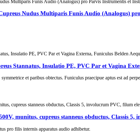
upreus Nudus Multiparis Funis Audio (Analogus) pro Pa
reus Stannatus, Insulatio PE, PVC Par et Vagina Exte
s, symmetrice et paribus obtectus. Funiculus praecipue aptus est ad perpe
00V, munitus, cupreus stanneus obductus, Classis 5, i
s pro filis internis apparatus audio adhibetur.