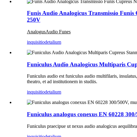
Funis Audio Analogicus Transmissio Funis C
250V
Analogus
Audio
Funes
inquisitio
detalium
Funiculus Audio Analogicus Multiparis Cup
Funiculus audio est funiculus audio multifilaris, insulatu
theatro, et ad institutionem in studiis.
inquisitio
detalium
Funiculus analogus conexus EN 60228 300/5
Funiculus praecipue ut nexus audio analogicus aequilibratu
inquisitio
detalium