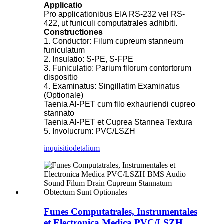
Applicatio
Pro applicationibus EIA RS-232 vel RS-
422, ut funiculi computatrales adhibiti.
Constructiones
1. Conductor: Filum cupreum stanneum
funiculatum
2. Insulatio: S-PE, S-FPE
3. Funiculatio: Parium filorum contortorum
dispositio
4. Examinatus: Singillatim Examinatus
(Optionale)
Taenia Al-PET cum filo exhauriendi cupreo
stannato
Taenia Al-PET et Cuprea Stannea Textura
5. Involucrum: PVC/LSZH
inquisitio
detalium
Funes Computatrales, Instrumentales
et Electronica Medica PVC/LSZH