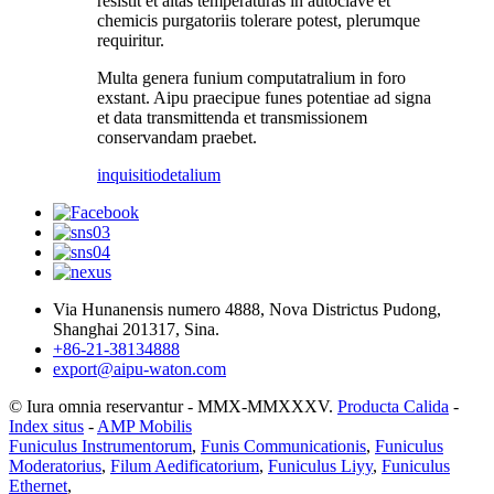
resistit et altas temperaturas in autoclave et
chemicis purgatoriis tolerare potest, plerumque
requiritur.
Multa genera funium computatralium in foro
exstant. Aipu praecipue funes potentiae ad signa
et data transmittenda et transmissionem
conservandam praebet.
inquisitio
detalium
Via Hunanensis numero 4888, Nova Districtus Pudong,
Shanghai 201317, Sina.
+86-21-38134888
export@aipu-waton.com
© Iura omnia reservantur - MMX-MMXXXV.
Producta Calida
-
Index situs
-
AMP Mobilis
Funiculus Instrumentorum
,
Funis Communicationis
,
Funiculus
Moderatorius
,
Filum Aedificatorium
,
Funiculus Liyy
,
Funiculus
Ethernet
,