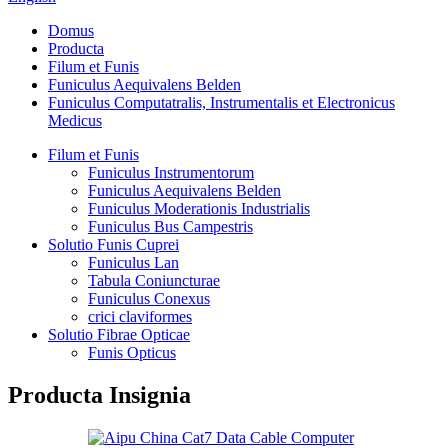
Domus
Producta
Filum et Funis
Funiculus Aequivalens Belden
Funiculus Computatralis, Instrumentalis et Electronicus
Medicus
Filum et Funis
Funiculus Instrumentorum
Funiculus Aequivalens Belden
Funiculus Moderationis Industrialis
Funiculus Bus Campestris
Solutio Funis Cuprei
Funiculus Lan
Tabula Coniuncturae
Funiculus Conexus
crici claviformes
Solutio Fibrae Opticae
Funis Opticus
Producta Insignia