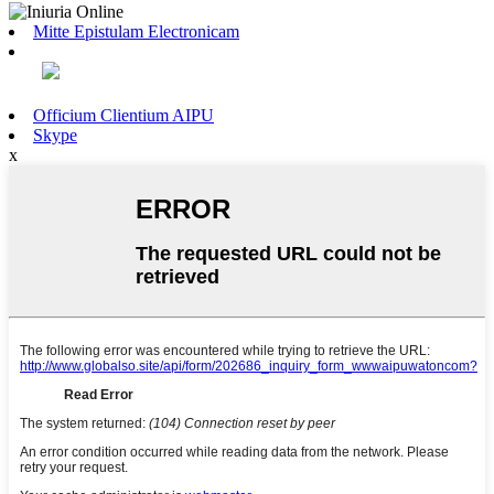
Mitte Epistulam Electronicam
Officium Clientium AIPU
Skype
x