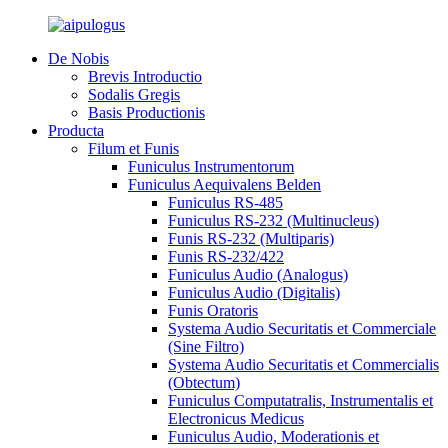
De Nobis
Brevis Introductio
Sodalis Gregis
Basis Productionis
Producta
Filum et Funis
Funiculus Instrumentorum
Funiculus Aequivalens Belden
Funiculus RS-485
Funiculus RS-232 (Multinucleus)
Funis RS-232 (Multiparis)
Funis RS-232/422
Funiculus Audio (Analogus)
Funiculus Audio (Digitalis)
Funis Oratoris
Systema Audio Securitatis et Commerciale
(Sine Filtro)
Systema Audio Securitatis et Commercialis
(Obtectum)
Funiculus Computatralis, Instrumentalis et
Electronicus Medicus
Funiculus Audio, Moderationis et