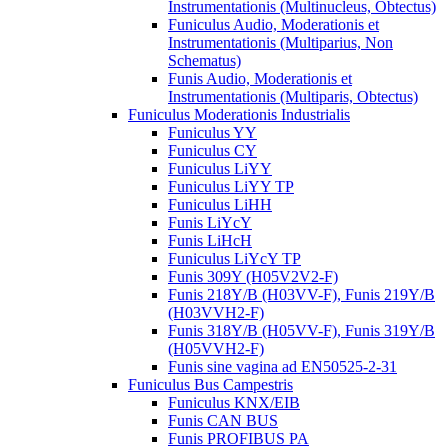
Instrumentationis (Multinucleus, Obtectus)
Funiculus Audio, Moderationis et
Instrumentationis (Multiparius, Non
Schematus)
Funis Audio, Moderationis et
Instrumentationis (Multiparis, Obtectus)
Funiculus Moderationis Industrialis
Funiculus YY
Funiculus CY
Funiculus LiYY
Funiculus LiYY TP
Funiculus LiHH
Funis LiYcY
Funis LiHcH
Funiculus LiYcY TP
Funis 309Y (H05V2V2-F)
Funis 218Y/B (H03VV-F), Funis 219Y/B
(H03VVH2-F)
Funis 318Y/B (H05VV-F), Funis 319Y/B
(H05VVH2-F)
Funis sine vagina ad EN50525-2-31
Funiculus Bus Campestris
Funiculus KNX/EIB
Funis CAN BUS
Funis PROFIBUS PA