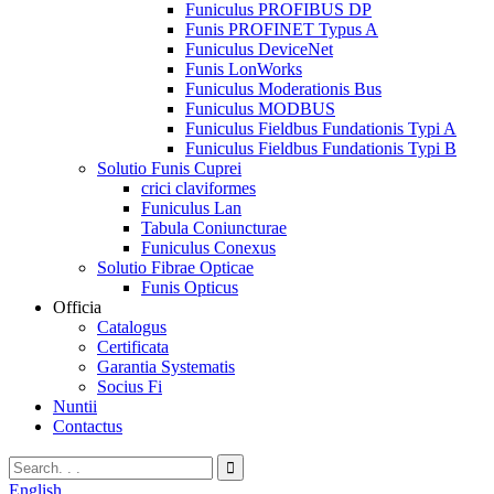
Funiculus PROFIBUS DP
Funis PROFINET Typus A
Funiculus DeviceNet
Funis LonWorks
Funiculus Moderationis Bus
Funiculus MODBUS
Funiculus Fieldbus Fundationis Typi A
Funiculus Fieldbus Fundationis Typi B
Solutio Funis Cuprei
crici claviformes
Funiculus Lan
Tabula Coniuncturae
Funiculus Conexus
Solutio Fibrae Opticae
Funis Opticus
Officia
Catalogus
Certificata
Garantia Systematis
Socius Fi
Nuntii
Contactus
English