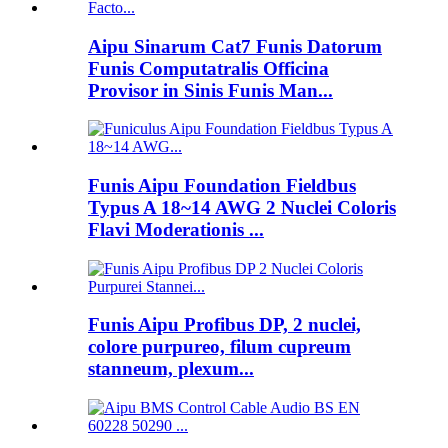
Aipu Sinarum Cat7 Funis Datorum
Funis Computatralis Officina
Provisor in Sinis Funis Man...
Funis Aipu Foundation Fieldbus
Typus A 18~14 AWG 2 Nuclei Coloris
Flavi Moderationis ...
Funis Aipu Profibus DP, 2 nuclei,
colore purpureo, filum cupreum
stanneum, plexum...