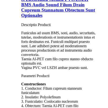
BMS Audio Sound Filum Drain
Cupreum Stannatum Obtectum Sunt
Optionales
Descriptio Producti
Funiculus ad usum BMS, soni, audio, securitatis,
tutelae, moderationis et instrumentationis intus et
foris destinatus est. Funiculi multipari praesto
sunt. Late adhiberi potest ad moderationem
processus productionis et ad instrumenta audio
convertoria.
Taenia Al-PET cum filo cupreo stanno obducto
optionalis est.
Vagina PVC vel LSZH ambae praesto sunt.
Parametri Producti
Constructiones
1. Conductor: Filum cupreum stanneum
funiculatum
2. Insulatio: Polyolefinum
3. Funiculatio: Conlocatio nucleorum
4. Obtectum: Taenia Al-PET cum filo